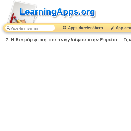
Apps durchstöbern
App erst
7. H διαμόρφωση του αναγλύφου στην Ευρώπη - Γε