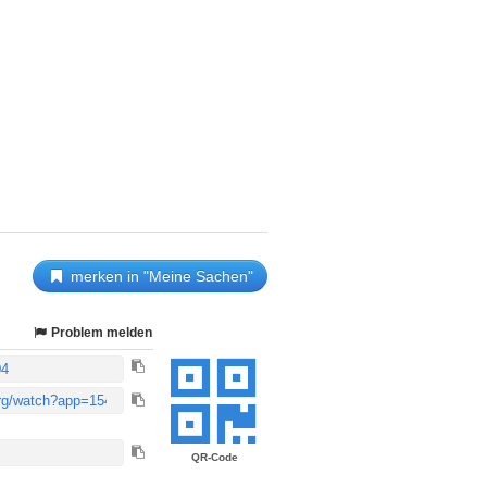
merken in "Meine Sachen"
Problem melden
QR-Code