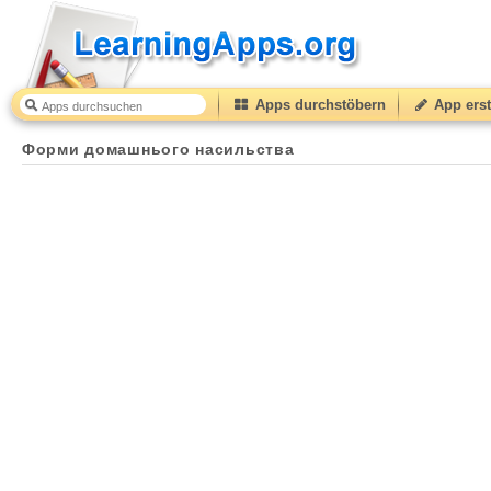
Apps durchstöbern
App erst
Форми домашнього насильства