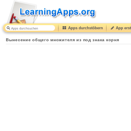
Apps durchstöbern
App erst
Вынесение общего множителя из под знака корня
Вынесение общего множителя из под знака корня