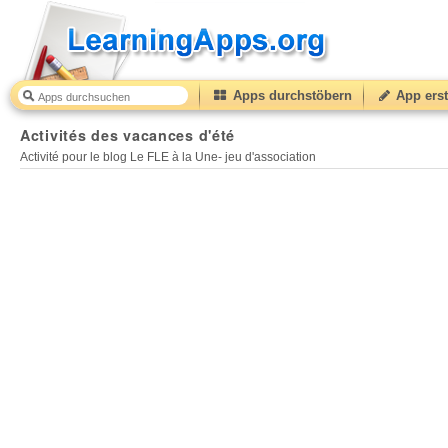
Apps durchstöbern
App erst
Activités des vacances d'été
50
(from
10
to
50
) based
Activités des vacances d'été
Activité pour le blog Le FLE à la Une- jeu d'association