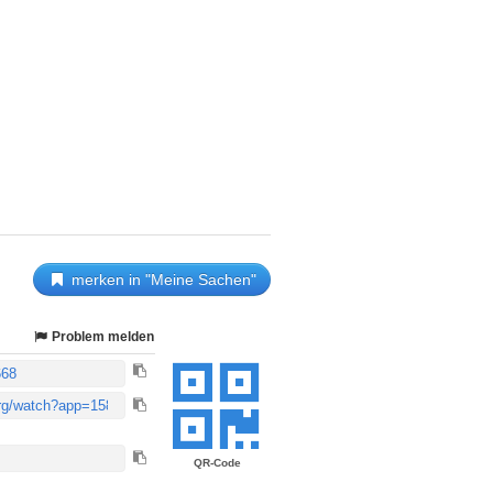
merken in "Meine Sachen"
Problem melden
QR-Code