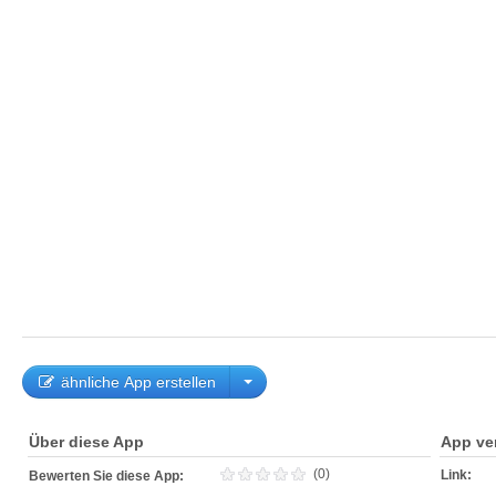
ähnliche App erstellen
Über diese App
App ve
(0)
Link:
Bewerten Sie diese App: