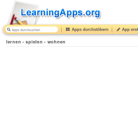
Apps durchstöbern
App erst
lernen - spielen - wohnen