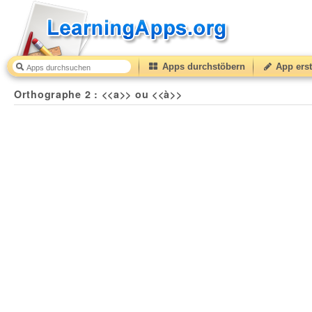
Apps durchstöbern
App erst
Orthographe 2 : <<a>> ou <<à>>