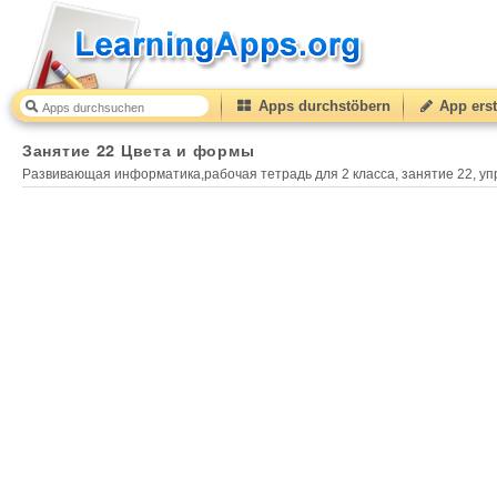
Apps durchstöbern
App erst
Занятие 22 Цвета и формы
50
(from
10
to
50
) based
Занятие 22 Цвета и формы
Развивающая информатика,рабочая тетрадь для 2 класса, занятие 22, упр