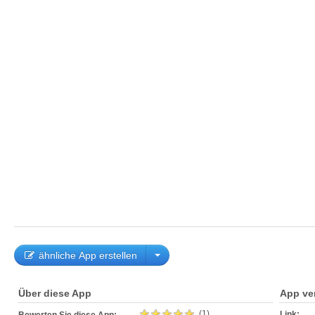
ähnliche App erstellen
Über diese App
App ve
(1)
Link: