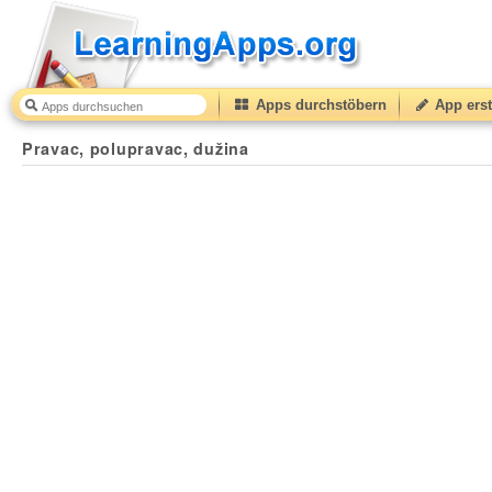
Apps durchstöbern
App erst
Pravac, polupravac, dužina