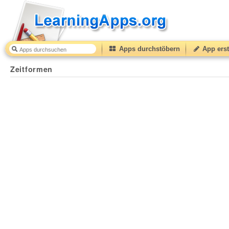
Apps durchstöbern
App erst
Zeitformen