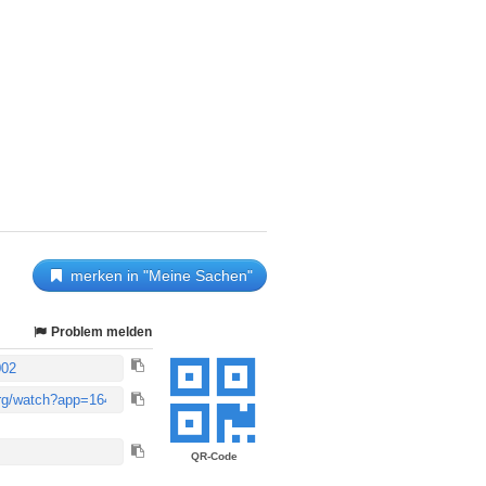
merken in "Meine Sachen"
Problem melden
QR-Code