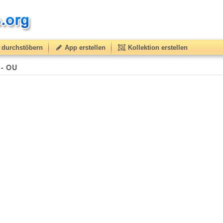
durchstöbern
App erstellen
Kollektion erstellen
 - OU