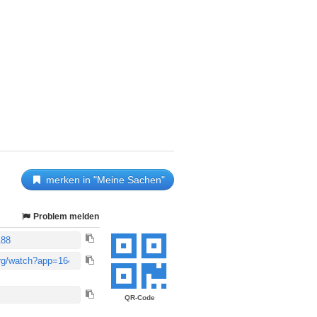
merken in "Meine Sachen"
Problem melden
QR-Code