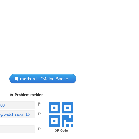
merken in "Meine Sachen"
Problem melden
QR-Code