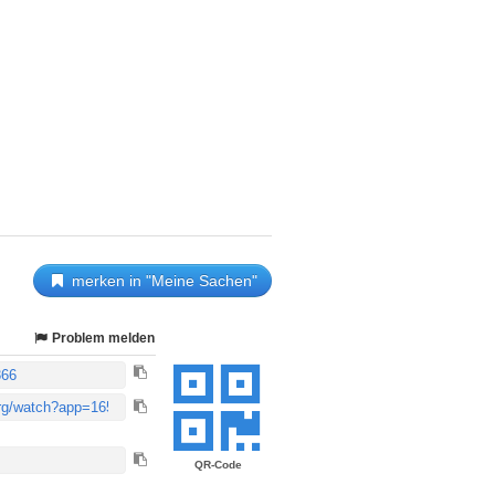
merken in "Meine Sachen"
Problem melden
QR-Code