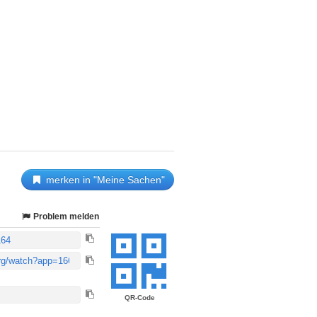
merken in "Meine Sachen"
Problem melden
QR-Code