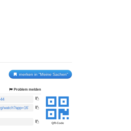
merken in "Meine Sachen"
Problem melden
QR-Code