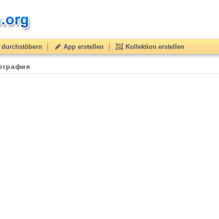
durchstöbern
App erstellen
Kollektion erstellen
еография