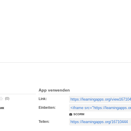
App verwenden
(0)
Link:
Einbetten:
пик
SCORM
Teilen: