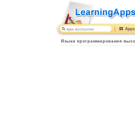
Apps 
Языки программирования высо