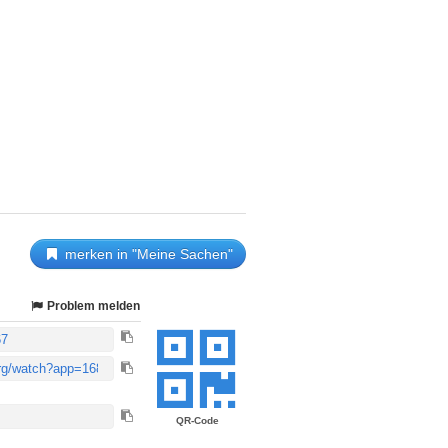
merken in "Meine Sachen"
Problem melden
QR-Code