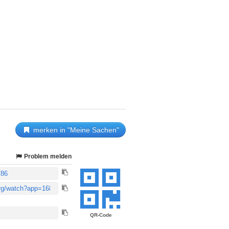
merken in "Meine Sachen"
Problem melden
QR-Code