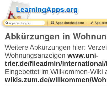
Apps durchstöbern
App erst
Abkürzungen in Wohnungsanzeigen: A1 / A2
45
(from
Abkürzungen in Wohnung
Weitere Abkürzungen hier: Verzei
Wohnungsanzeigen
www.uni-
trier.de/fileadmin/internati
Eingebettet im Willkommen-Wiki 
wikis.zum.de/willkommen/Wo