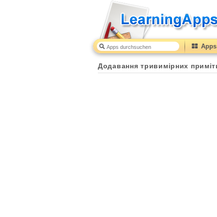
Apps 
Додавання тривимірних приміт