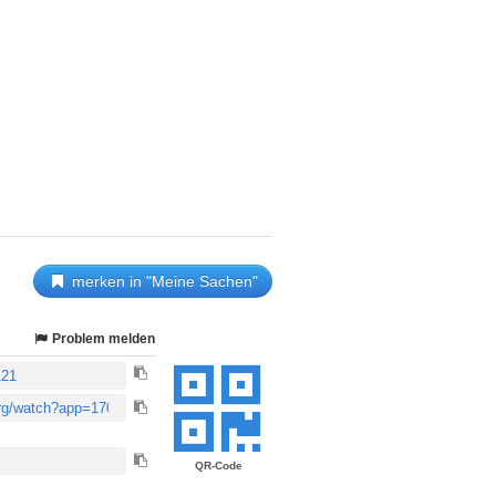
merken in "Meine Sachen"
Problem melden
QR-Code