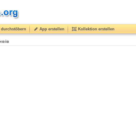
durchstöbern
App erstellen
Kollektion erstellen
ивів