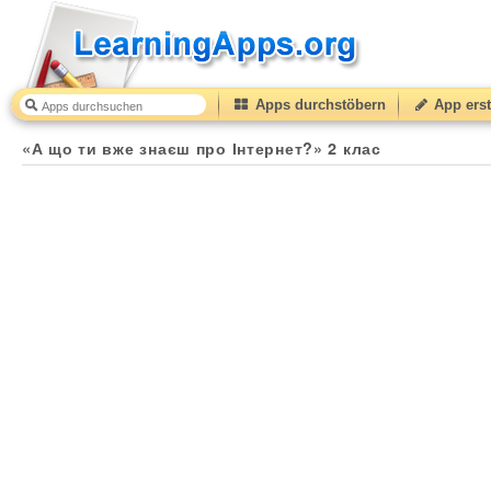
Apps durchstöbern
App erst
«А що ти вже знаєш про Інтернет?» 2 клас