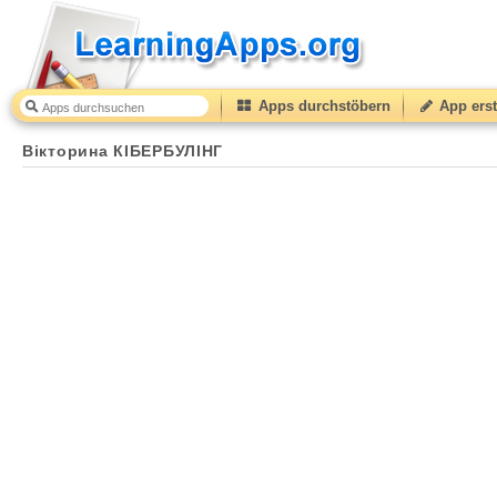
Apps durchstöbern
App erst
Вікторина КІБЕРБУЛІНГ