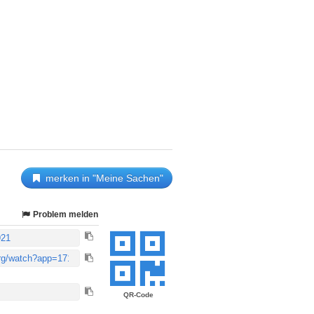
merken in "Meine Sachen"
Problem melden
QR-Code