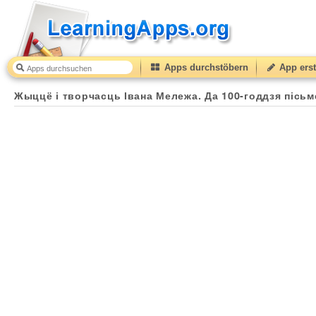
Apps durchstöbern
App erst
Жыццё і творчасць Івана Мележа. Да 100-годдзя пісьм