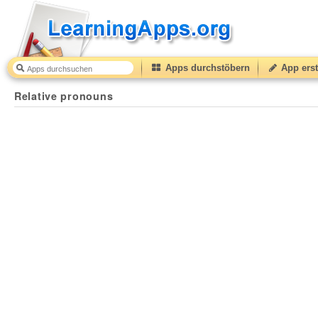
Apps durchstöbern
App erst
Relative pronouns