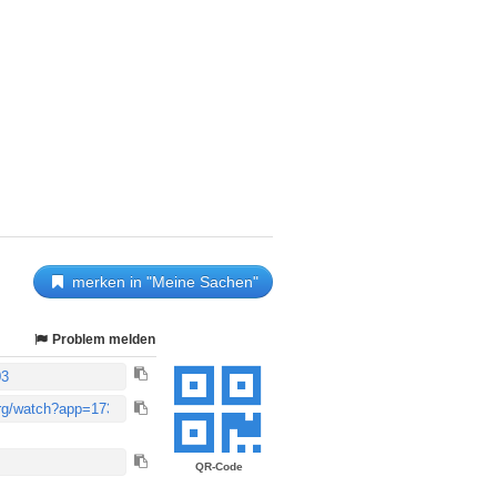
merken in "Meine Sachen"
Problem melden
QR-Code