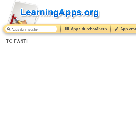
Apps durchstöbern
App erst
ΤΟ ΓΑΝΤΙ