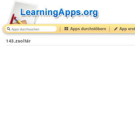
Apps durchstöbern
App erst
143.zsoltár