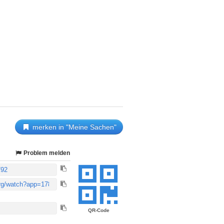
merken in "Meine Sachen"
Problem melden
QR-Code