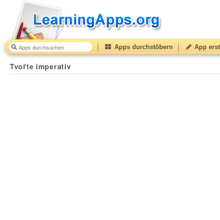
Apps durchstöbern
App erst
Tvořte imperativ