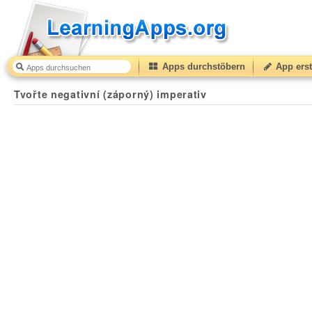
Apps durchstöbern
App erst
Tvořte negativní (záporný) imperativ