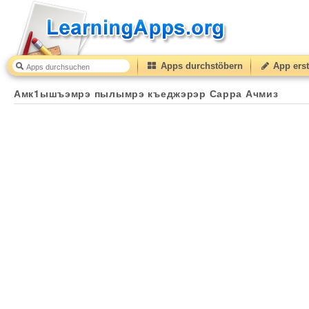
Apps durchstöbern
App erst
Амк1ышъэмрэ пылымрэ къеджэрэр Сарра Ачмиз