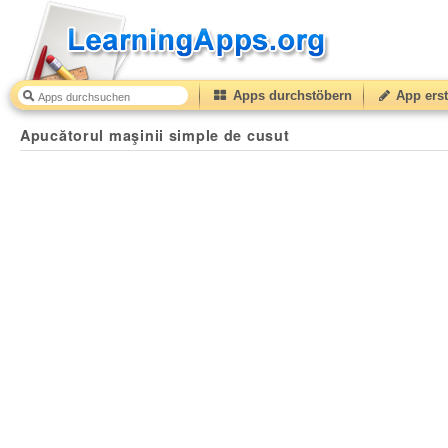
Apps durchstöbern
App erst
Apucătorul maşinii simple de cusut