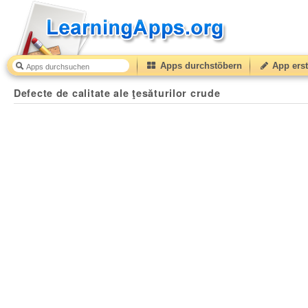
Apps durchstöbern
App erst
Defecte de calitate ale ţesăturilor crude