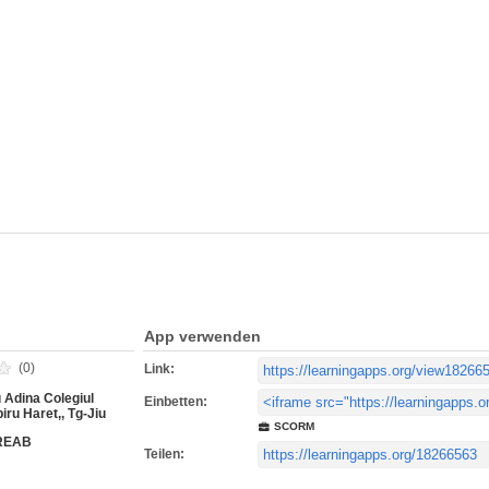
App verwenden
(0)
Link:
 Adina Colegiul
Einbetten:
piru Haret,, Tg-Jiu
SCORM
REAB
Teilen: