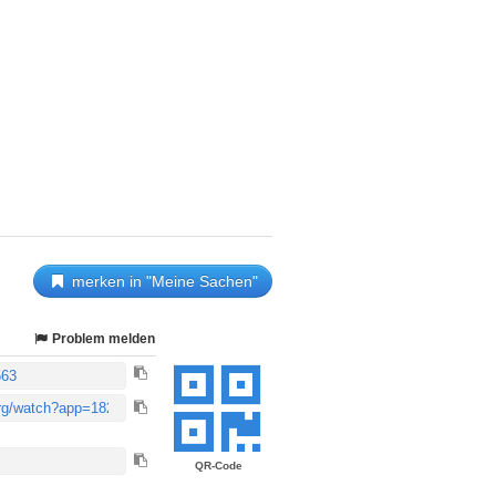
merken in "Meine Sachen"
Problem melden
QR-Code