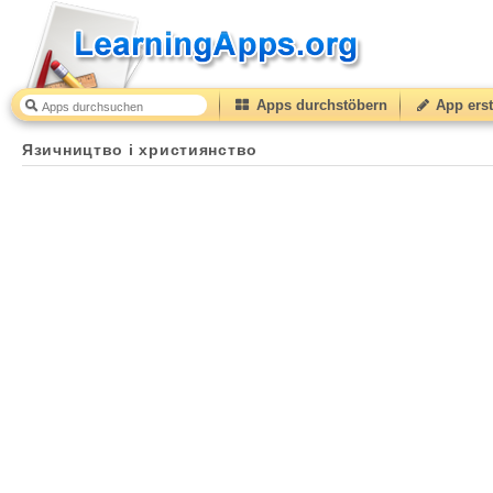
Apps durchstöbern
App erst
Язичництво і християнство