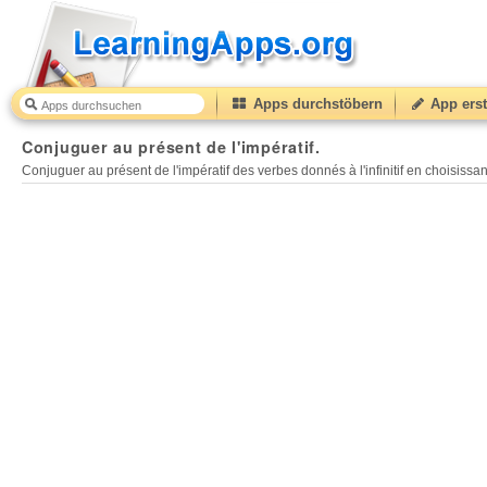
Apps durchstöbern
App erst
Conjuguer au présent de l'impératif.
35
(from
10
to
50
Conjuguer au présent de l'impératif.
Conjuguer au présent de l'impératif des verbes donnés à l'infinitif en choisiss