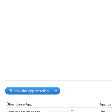
ähnliche App erstellen
Über diese App
App ve
(0)
Link: