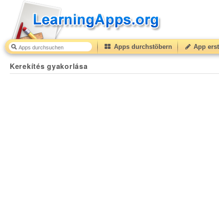
Apps durchstöbern
App erst
Kerekítés gyakorlása
50
(from
10
to
50
) based on
4
rat
Kerekítés gyakorlása