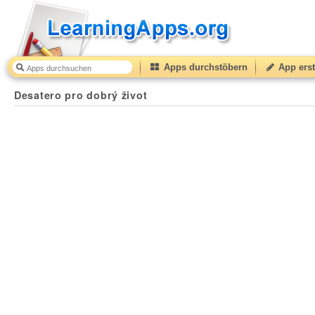
Apps durchstöbern
App erst
Desatero pro dobrý život