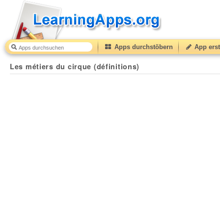
Apps durchstöbern
App erst
Les métiers du cirque (définitions)