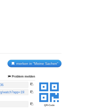
merken in "Meine Sachen"
Problem melden
QR-Code