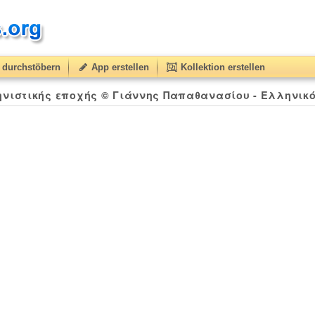
durchstöbern
App erstellen
Kollektion erstellen
ηνιστικής εποχής © Γιάννης Παπαθανασίου - Ελληνικ