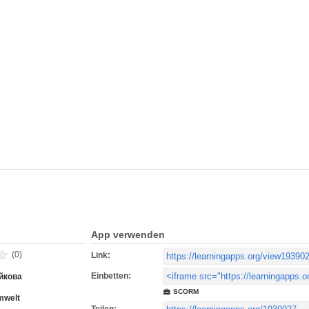
App verwenden
(0)
Link:
Einbetten:
йкова
SCORM
mwelt