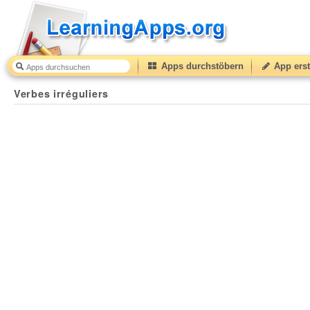
Apps durchstöbern
App erst
Verbes irréguliers