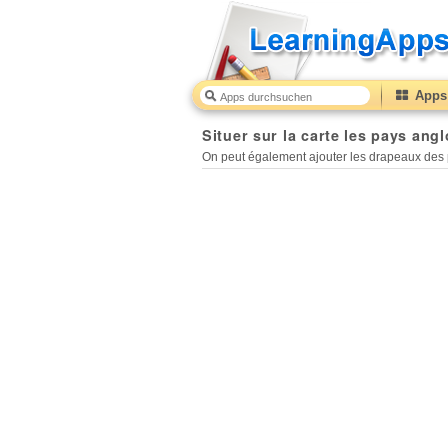
Apps 
Situer sur la carte les pays anglophones
45
(from
10
t
Situer sur la carte les pays an
On peut également ajouter les drapeaux des 