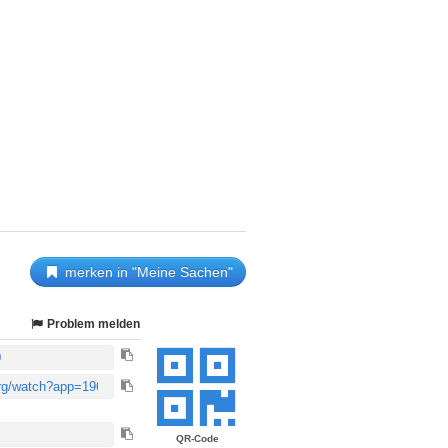
merken in "Meine Sachen"
Problem melden
QR-Code