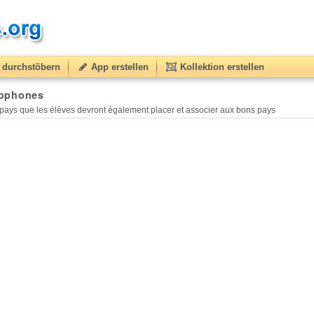
durchstöbern
App erstellen
Kollektion erstellen
o
50
) based on
2
ratings.
glophones
pays que les élèves devront également placer et associer aux bons pays