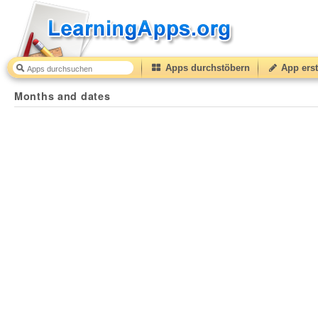
Apps durchstöbern
App erst
Months and dates