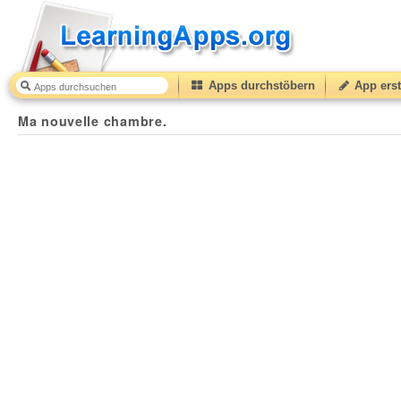
Apps durchstöbern
App erst
Ma nouvelle chambre.
45
(from
10
to
50
) based on
2
ra
Ma nouvelle chambre.