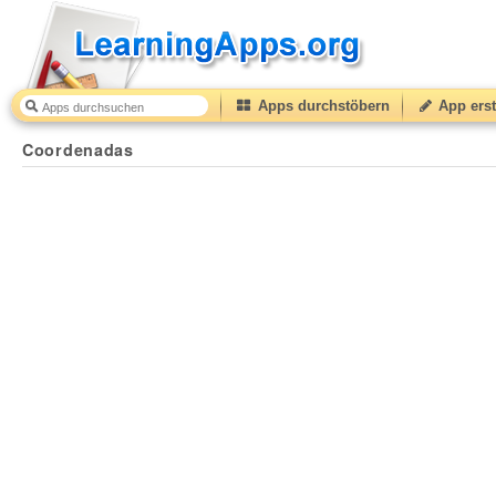
Apps durchstöbern
App erst
Coordenadas