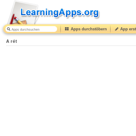
Apps durchstöbern
App erst
A rét